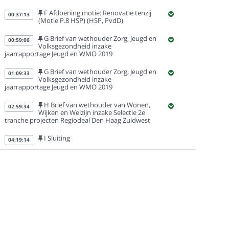
F Afdoening motie: Renovatie tenzij
00:37:13
(Motie P.8 HSP) (HSP, PvdD)
G Brief van wethouder Zorg, Jeugd en
00:59:06
Volksgezondheid inzake
jaarrapportage Jeugd en WMO 2019
G Brief van wethouder Zorg, Jeugd en
01:09:33
Volksgezondheid inzake
jaarrapportage Jeugd en WMO 2019
H Brief van wethouder van Wonen,
02:59:34
Wijken en Welzijn inzake Selectie 2e
tranche projecten Regiodeal Den Haag Zuidwest
I Sluiting
04:19:14