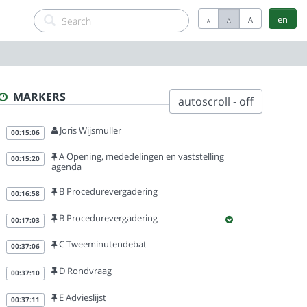
en
A
A
A
MARKERS
autoscroll - off
Joris Wijsmuller
00:15:06
A Opening, mededelingen en vaststelling
00:15:20
agenda
B Procedurevergadering
00:16:58
B Procedurevergadering
00:17:03
C Tweeminutendebat
00:37:06
D Rondvraag
00:37:10
E Advieslijst
00:37:11