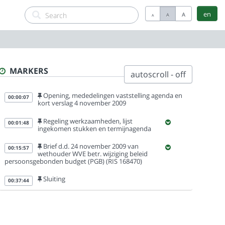
en
A
A
A
MARKERS
autoscroll - off
Opening, mededelingen vaststelling agenda en
00:00:07
kort verslag 4 november 2009
Regeling werkzaamheden, lijst
00:01:48
ingekomen stukken en termijnagenda
Brief d.d. 24 november 2009 van
00:15:57
wethouder WVE betr. wijziging beleid
persoonsgebonden budget (PGB) (RIS 168470)
Sluiting
00:37:44