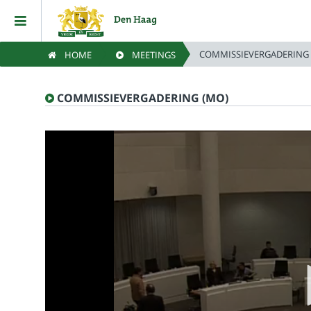
COMMISSIEVERGADERING 
HOME
MEETINGS
Home
COMMISSIEVERGADERING (MO)
Meetings
Live Sessions
Categories
Watchlist
Search