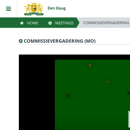
COMMISSIEVERGADERING 
HOME
MEETINGS
Home
COMMISSIEVERGADERING (MO)
Meetings
Live Sessions
Categories
Watchlist
Search