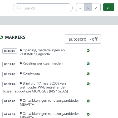
en
A
A
A
MARKERS
autoscroll - off
Opening, mededelingen en
00:00:00
vaststelling agenda
Regeling werkzaamheden
00:14:03
Rondvraag
00:22:03
Brief d.d. 17 maart 2009 van
00:31:07
wethouder WVE betreffende
Tussenrapportage MO/OGGZ (RIS 162365)
Ontwikkelingen rond zorgaanbieder
02:03:05
MEAVITA
Ontwikkelingen rond zorgaanbieder
03:03:33
MEAVITA