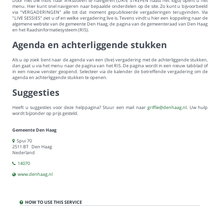
Door met uw muis naar linksboven te navigeren (DRIE STREPEN naast het logo) opent u het
menu. Hier kunt snel navigeren naar bepaalde onderdelen op de site. Zo kunt u bijvoorbeeld
Privacy policy
via "VERGADERINGEN" alle tot dat moment gepubliceerde vergaderingen terugvinden. Via
"LIVE SESSIES" ziet u of en welke vergadering live is. Tevens vindt u hier een koppeling naar de
algemene website van de gemeente Den Haag, de pagina van de gemeenteraad van Den Haag
en het Raadsinformatiesysteem (RIS).
About
Agenda en achterliggende stukken
Als u op zoek bent naar de agenda van een (live) vergadering met de achterliggende stukken,
dan gaat u via het menu naar de pagina van het RIS. De pagina wordt in een nieuw tabblad of
Gemeente Den Haag
in een nieuw venster geopend. Selecteer via de kalender de betreffende vergadering om de
agenda en achterliggende stukken te openen.
Suggesties
Gemeenteraad
Heeft u suggesties voor deze helppagina? Stuur een mail naar
griffie@denhaag.nl
. Uw hulp
wordt bijzonder op prijs gesteld.
Gemeente Den Haag
Raadsinformatiesysteem
Spui 70
2511 BT Den Haag
Nederland
14070
www.denhaag.nl
HOW TO USE THIS SERVICE