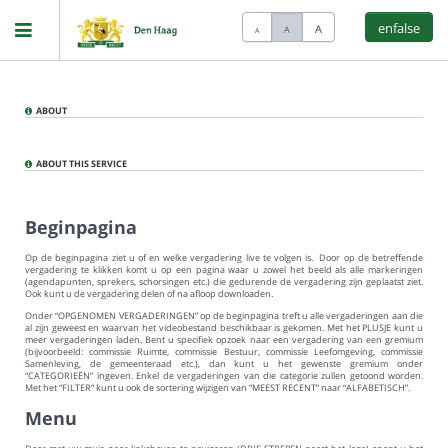
enfalse
A
A
A
Home
ABOUT
Meetings
ABOUT THIS SERVICE
Live Sessions
Beginpagina
Op de beginpagina ziet u of en welke vergadering live te volgen is. Door op de betreffende
vergadering te klikken komt u op een pagina waar u zowel het beeld als alle markeringen
Categories
(agendapunten, sprekers, schorsingen etc.) die gedurende de vergadering zijn geplaatst ziet.
Ook kunt u de vergadering delen of na afloop downloaden.
Onder “OPGENOMEN VERGADERINGEN” op de beginpagina treft u alle vergaderingen aan die
al zijn geweest en waarvan het videobestand beschikbaar is gekomen. Met het PLUSJE kunt u
Watchlist
meer vergaderingen laden. Bent u specifiek opzoek naar een vergadering van een gremium
(bijvoorbeeld: commissie Ruimte, commissie Bestuur, commissie Leefomgeving, commissie
Samenleving, de gemeenteraad etc.), dan kunt u het gewenste gremium onder
“CATEGORIEËN” ingeven. Enkel de vergaderingen van die categorie zullen getoond worden.
Met het “FILTER” kunt u ook de sortering wijzigen van “MEEST RECENT” naar “ALFABETISCH”.
Search
Menu